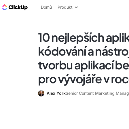
ClickUp blog
Domů
Produkt
10 nejlepších apli
kódování a nástro
tvorbu aplikací b
pro vývojáře v ro
Alex York
Senior Content Marketing Manag