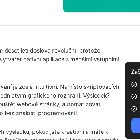
 desetiletí doslova revoluční, protože
tvářet nativní aplikace s menšími vstupními
Zač
ání je zcela intuitivní. Namísto skriptovacích
řednictvím grafického rozhraní. Výsledek?
pouštět webové stránky, automatizovat
o bez znalostí programování!
 výsledků, pokud jste kreativní a máte k