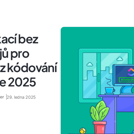
kací bez
jů pro
ez kódování
ce 2025
er
29. ledna 2025