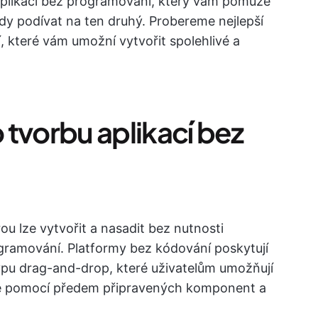
 aplikací bez programování, který vám pomůže
dy podívat na ten druhý. Probereme nejlepší
 které vám umožní vytvořit spolehlivé a
o tvorbu aplikací bez
ou lze vytvořit a nasadit bez nutnosti
gramování. Platformy bez kódování poskytují
e typu drag-and-drop, které uživatelům umožňují
kace pomocí předem připravených komponent a