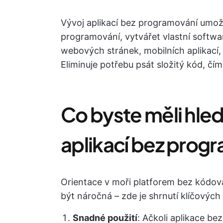
Vývoj aplikací bez programování umož
programování, vytvářet vlastní softwar
webových stránek, mobilních aplikací, 
Eliminuje potřebu psát složitý kód, čím
Co byste měli hleda
aplikací bez prog
Orientace v moři platforem bez kódován
být náročná – zde je shrnutí klíčových 
Snadné použití
: Ačkoli aplikace be