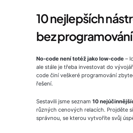
10 nejlepších nástr
bez programování
No-code není totéž jako low-code
– l
ale stále je třeba investovat do vývojář
code činí veškeré programování zbyte
řešení.
Sestavili jsme seznam
10 nejúčinnější
různých cenových relacích. Projděte si
správnou, se kterou vytvoříte svůj úsp