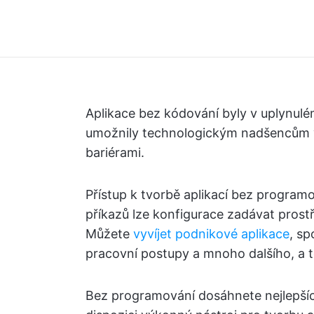
Aplikace bez kódování byly v uplynulém
umožnily technologickým nadšencům vy
bariérami.
Přístup k tvorbě aplikací bez programov
příkazů lze konfigurace zadávat prost
Můžete
vyvíjet podnikové aplikace
, s
pracovní postupy a mnoho dalšího, a t
Bez programování dosáhnete nejlepších