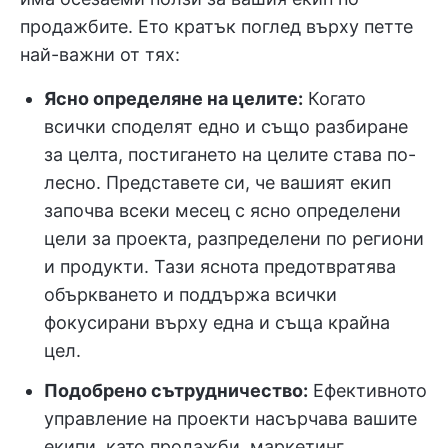
продажбите. Ето кратък поглед върху петте
най-важни от тях:
Ясно определяне на целите:
Когато
всички споделят едно и също разбиране
за целта, постигането на целите става по-
лесно. Представете си, че вашият екип
започва всеки месец с ясно определени
цели за проекта, разпределени по региони
и продукти. Тази яснота предотвратява
объркването и поддържа всички
фокусирани върху една и съща крайна
цел.
Подобрено сътрудничество:
Ефективното
управление на проекти насърчава вашите
екипи, като продажби, маркетинг,