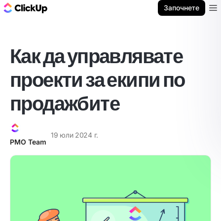
ClickUp блог
Започнете
Ope
Как да управлявате
проекти за екипи по
продажбите
19 юли 2024 г.
PMO Team