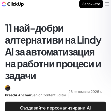
ClickUp блог
Започнете
Ope
11 най-добри
алтернативи на Lindy
AI за автоматизация
на работни процеси и
задачи
26 октомври 2025 г.
Preethi Anchan
Senior Content Editor
Създавайте персонализирани AI