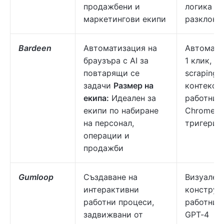
продажбени и
логика за
маркетингови екипи
разклоня
Bardeen
Автоматизация на
Автомати
браузъра с AI за
1 клик, AI
повтарящи се
scraping,
задачи
Размер на
контекст
екипа:
Идеален за
работни 
екипи по набиране
Chrome-б
на персонал,
тригери
операции и
продажби
Gumloop
Създаване на
Визуален
интерактивни
конструк
работни процеси,
работни 
задвижвани от
GPT-4