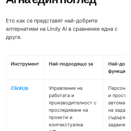
Ето как се представят най-добрите
алтернативи на Lindy AI в сравнение една с
друга.
Инструмент
Най-подходящо за
Най-доб
функции
ClickUp
Управление на
Персонал
работата и
и прости
производителност с
автомати
проследяване на
на задачи
проекти и
съдържан
контекстуална
задвижван