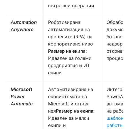
вътрешни операции
Automation
Роботизирана
Обработк
Anywhere
автоматизация на
документи
процесите (RPA) на
ботове с 
корпоративно ниво
надзор,
Размер на екипа:
откриван
Идеален за големи
процеси
предприятия и ИТ
екипи
Microsoft
Автоматизиране на
Интеграц
Power
екосистемата на
PowerApp
Automate
Microsoft и отвъд
автомати
нея
Размер на екипа:
на работн
Идеален за малки
шаблони 
екипи и
работни 