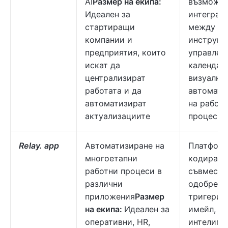
AI
Размер на екипа:
възможно
Идеален за
интеграц
стартиращи
между ра
компании и
инструме
предприятия, които
управлен
искат да
календар
централизират
визуална
работата и да
автомати
автоматизират
на работ
актуализациите
процес.
Relay. app
Автоматизиране на
Платформ
многоетапни
кодиране
работни процеси в
съвместн
различни
одобрени
приложения
Размер
тригери з
на екипа:
Идеален за
имейл,
оперативни, HR,
интелиге