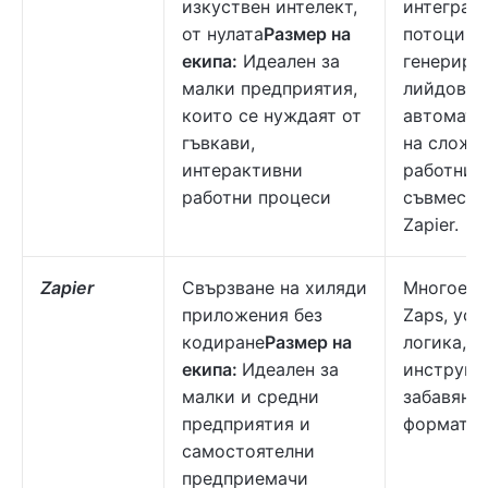
изкуствен интелект,
интеграц
от нулата
Размер на
потоци з
екипа:
Идеален за
генерира
малки предприятия,
лийдове,
които се нуждаят от
автомати
гъвкави,
на сложн
интерактивни
работни 
работни процеси
съвмести
Zapier.
Zapier
Свързване на хиляди
Многоета
приложения без
Zaps, усл
кодиране
Размер на
логика, в
екипа:
Идеален за
инструме
малки и средни
забавяне/
предприятия и
форматир
самостоятелни
предприемачи