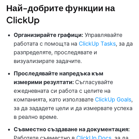
Най-добрите функции на
ClickUp
Организирайте графици:
Управлявайте
работата с помощта на
ClickUp Tasks
, за да
разпределяте, проследявате и
визуализирате задачите.
Проследявайте напредъка към
измерими резултати:
Съгласувайте
ежедневната си работа с целите на
компанията, като използвате
ClickUp Goals
,
за да зададете цели и да измервате успеха
в реално време.
Съвместно създаване на документация:
Работете съвместно в
ClickUp Docs
, за да