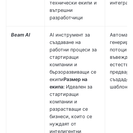
технически екипи и
интеграц
вътрешни
разработчици
Beam AI
AI инструмент за
Автомати
създаване на
генерира
работни процеси за
потоци,
стартиращи
въвеждан
компании и
естествен
бързоразвиващи се
предвари
екипи
Размер на
създаден
екипа:
Идеален за
шаблони
стартиращи
компании и
разрастващи се
бизнеси, които се
нуждаят от
интелигентни