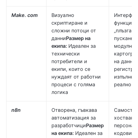
Make. com
Визуално
Интерфей
скриптиране и
функция
сложни потоци от
„плъзгане
данни
Размер на
пускане“,
екипа:
Идеален за
модулно
технически
картогра
потребители и
на данни,
екипи, които се
регистри
нуждаят от работни
изпълнен
процеси с голяма
реално в
логика
n8n
Отворена, гъвкава
Самостоя
автоматизация за
хоствана 
разработчици
Размер
персонал
на екипа:
Идеален за
кодови въ