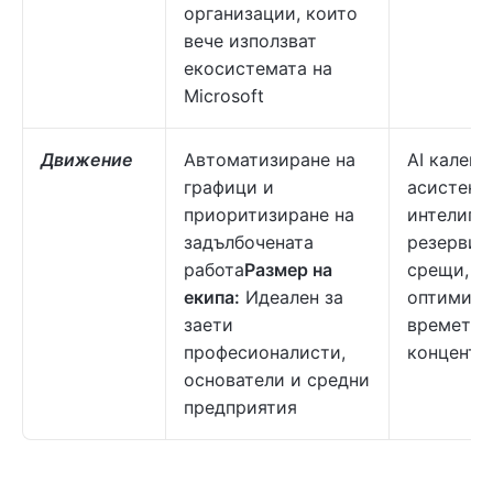
организации, които
вече използват
екосистемата на
Microsoft
Движение
Автоматизиране на
AI календ
графици и
асистент,
приоритизиране на
интелиге
задълбочената
резервир
работа
Размер на
срещи,
екипа:
Идеален за
оптимизи
заети
времето 
професионалисти,
концентр
основатели и средни
предприятия