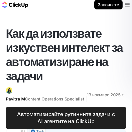
ClickUp блог
Започнете
Ope
Как да използвате
изкуствен интелект за
автоматизиране на
задачи
13 ноември 2025 г.
Pavitra M
Content Operations Specialist
Автоматизирайте рутинните задачи с
AI агентите на ClickUp