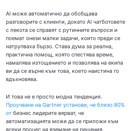
AI може автоматично да обобщава
разговорите с клиенти, докато AI чатботовете
с лекота се справят с рутинните въпроси и
поемат онези малки задачи, които преди се
натрупваха бързо. Става дума за реална,
практична помощ, която спестява време,
намалява изтощението и позволява на екипа
ви да се върне към това, което наистина го
вдъхновява.
И това не е просто модна тенденция.
Проучване на Gartner установи, че близо 80%
от
бизнес лидерите вярват, че
автоматизацията може да се приложи към
всеки
процес на вземане на решения.