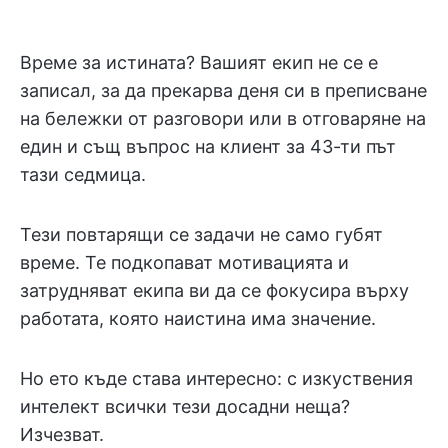
Време за истината? Вашият екип не се е
записал, за да прекарва деня си в преписване
на бележки от разговори или в отговаряне на
един и същ въпрос на клиент за 43-ти път
тази седмица.
Тези повтарящи се задачи не само губят
време. Те подкопават мотивацията и
затрудняват екипа ви да се фокусира върху
работата, която наистина има значение.
Но ето къде става интересно: с изкуствения
интелект всички тези досадни неща?
Изчезват.