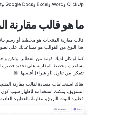
ClickUp وWord وExcel وGoogle Docs وPowerpoint.
ما هو قالب مقارنة ا
قالب مقارنة المنتجات هو مخطط أو رسم بياني
هذا النوع من القوالب هو مساعدتك على تصور
كما لو كان لديك كومة من الفطائر، ولكن واح
يساعدك مخطط المقارنة على تحديد فطيرة الت
تتمكن من تناول (أو شراء) أفضلها. 🥞
هناك استخدامات متعددة لقالب مقارنة المنتجا
التسويق، يمكنك استخدامه لإظهار سبب كون م
فطيرة التوت الأزرق، مقارنةً بالفطيرة العادية