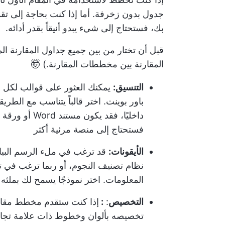
جدول بدون زخرفة. أما إذا كنت بحاجة إلى تقد
بك، فستحتاج إلى شيء يبدو أنيقاً بقدر أدائه.
قبل أن تختار من بين جميع جداول المقارنة الم
المقارنة بين مخططات المقارنة.) 🤯
التنسيق:
يمكنك العثور على قوالب لكل م
باور بوينت. اختر قالباً يتناسب مع الط
فستحتاج إلى منصة مرئية أكثر
الأيقونات:
قد ترغب في ملء الرسم البيان
نظام تصنيف النجوم، أو ربما ترغب في تض
المعلومات. اختر نموذجًا يسمح لك بملئه 
التخصيص
:
:
إذا كنت ستقدم مخطط مقارنة
تخصيصه بألوان وخطوط ذات علامة تجاري