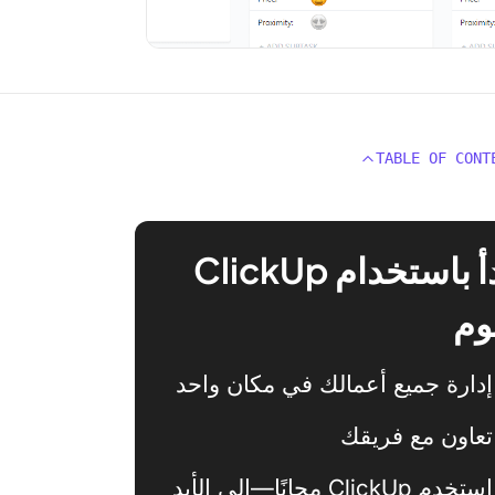
TABLE OF CONT
ابدأ باستخدام ClickUp
وم
إدارة جميع أعمالك في مكان واحد
تعاون مع فريقك
استخدم ClickUp مجانًا—إلى الأبد