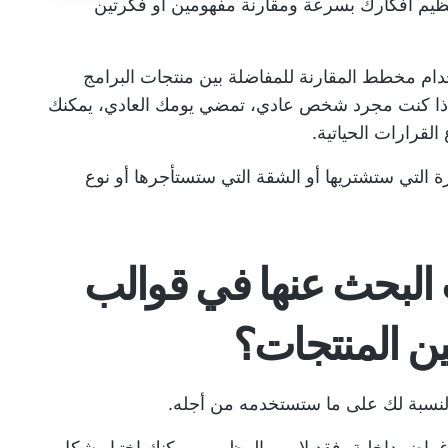
 T طريقة رائعة لتنظيم أفكارك بسرعة ومقارنة مفهومين أو فكرتين
ام مخطط المقارنة للمفاضلة بين منتجات البرامج
 وإذا كنت مجرد شخص عادي، تمضي يومك العادي، يمكنك
لقرارات الحياتية.
 التي ستشتريها أو الشقة التي ستستأجرها أو نوع
 البحث عنها في قوالب
ن المنتجات؟
لنسبة لك على ما ستستخدمه من أجله.
غراض داخلية، فقد لا يهم المظهر، ويمكنك اختيار شكل