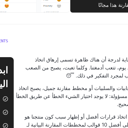
ة هذا مجانًا
ENTS
لغاية لدرجة أن هناك ظاهرة تسمى إرهاق اتخاذ
ل يوم، تتعب أدمغتنا. وكلما تعبت، يصبح من الصعب
عب لمجرد التفكير في ذلك. 😴
الي
جابيات والسلبيات
أو مخطط مقارنة جميل، يصبح اتخاذ
 مسؤولة: لا يوجد اختيار الشيء الخطأ عن طريق الخطأ
حيح.
تخاذ قرارات أفضل أو إظهار سبب كون منتجنا هو
الأفضل للعملاء المحتملين. دعنا نلقي نظرة على أفضل 10 قوالب لمخططات المقارنة البيانية لـ