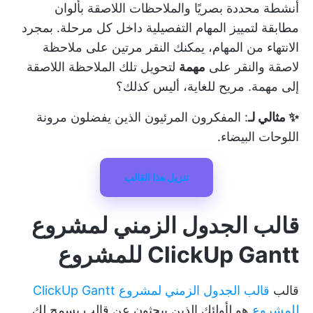
أنشطة محددة بصريًا والملاحظات اللاصقة بألوان
مطابقة لتمييز المهام التفصيلية داخل كل مرحلة. بمجرد
الانتهاء من المهام، يمكنك النقر مرتين على ملاحظة
لاصقة والنقر على
مهمة
لتحويل تلك الملاحظة اللاصقة
إلى مهمة. مريح للغاية، أليس كذلك؟
✨ مثالي لـ
: المفكرون المرئيون الذين يفضلون مرونة
اللوحات البيضاء.
تنزيل هذا القالب
قالب الجدول الزمني لمشروع
ClickUp Gantt للمشروع
قالب
قالب الجدول الزمني لمشروع ClickUp Gantt
للمشروع
هو لأولئك الذين يبحثون عن قالب يسمح لك