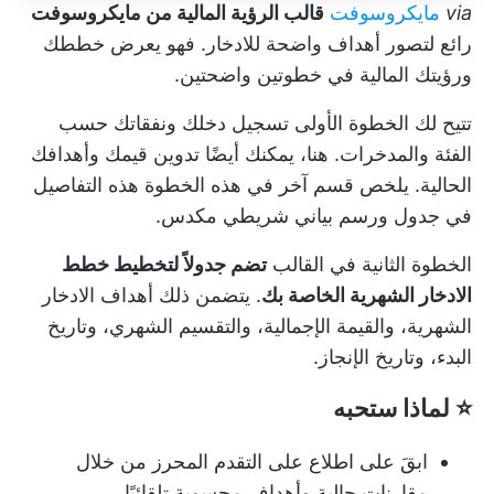
via
مايكروسوفت
قالب الرؤية المالية من مايكروسوفت
رائع لتصور أهداف واضحة للادخار. فهو يعرض خططك
ورؤيتك المالية في خطوتين واضحتين.
تتيح لك الخطوة الأولى تسجيل دخلك ونفقاتك حسب
الفئة والمدخرات. هنا، يمكنك أيضًا تدوين قيمك وأهدافك
الحالية. يلخص قسم آخر في هذه الخطوة هذه التفاصيل
في جدول ورسم بياني شريطي مكدس.
الخطوة الثانية في القالب
تضم جدولاً لتخطيط خطط
الادخار الشهرية الخاصة بك
. يتضمن ذلك أهداف الادخار
الشهرية، والقيمة الإجمالية، والتقسيم الشهري، وتاريخ
البدء، وتاريخ الإنجاز.
⭐ لماذا ستحبه
ابقَ على اطلاع على التقدم المحرز من خلال
مقارنات حالية وأهداف محسوبة تلقائيًا