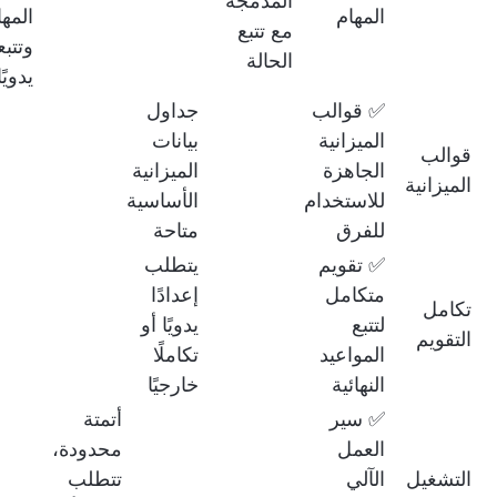
المدمجة
المهام
المها
مع تتبع
وتتبع
الحالة
يدويًا
✅ قوالب
جداول
الميزانية
بيانات
قوالب
الجاهزة
الميزانية
الميزانية
للاستخدام
الأساسية
للفرق
متاحة
✅ تقويم
يتطلب
متكامل
إعدادًا
تكامل
لتتبع
يدويًا أو
التقويم
المواعيد
تكاملًا
النهائية
خارجيًا
✅ سير
أتمتة
العمل
محدودة،
التشغيل
الآلي
تتطلب