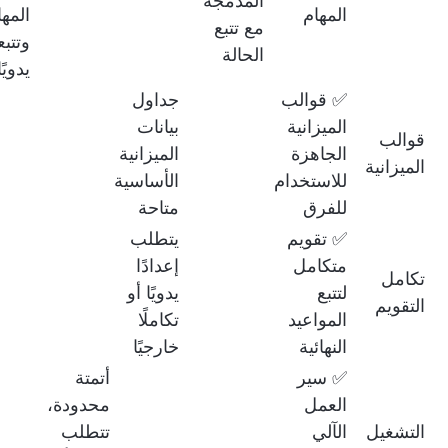
المدمجة
المهام
المها
مع تتبع
وتتبع
الحالة
يدويًا
✅ قوالب
جداول
الميزانية
بيانات
قوالب
الجاهزة
الميزانية
الميزانية
للاستخدام
الأساسية
للفرق
متاحة
✅ تقويم
يتطلب
متكامل
إعدادًا
تكامل
لتتبع
يدويًا أو
التقويم
المواعيد
تكاملًا
النهائية
خارجيًا
✅ سير
أتمتة
العمل
محدودة،
التشغيل
الآلي
تتطلب