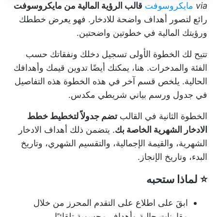
via
مايكروسوفت
قالب الرؤية المالية من مايكروسوفت
رائع لتصور أهداف واضحة للادخار. فهو يعرض خططك
ورؤيتك المالية في خطوتين واضحتين.
تتيح لك الخطوة الأولى تسجيل دخلك ونفقاتك حسب
الفئة والمدخرات. هنا، يمكنك أيضًا تدوين قيمك وأهدافك
الحالية. يلخص قسم آخر في هذه الخطوة هذه التفاصيل
في جدول ورسم بياني شريطي مكدس.
الخطوة الثانية في القالب
تضم جدولاً لتخطيط خطط
الادخار الشهرية الخاصة بك
. يتضمن ذلك أهداف الادخار
الشهرية، والقيمة الإجمالية، والتقسيم الشهري، وتاريخ
البدء، وتاريخ الإنجاز.
⭐ لماذا ستحبه
ابقَ على اطلاع على التقدم المحرز من خلال
مقارنات حالية وأهداف محسوبة تلقائيًا