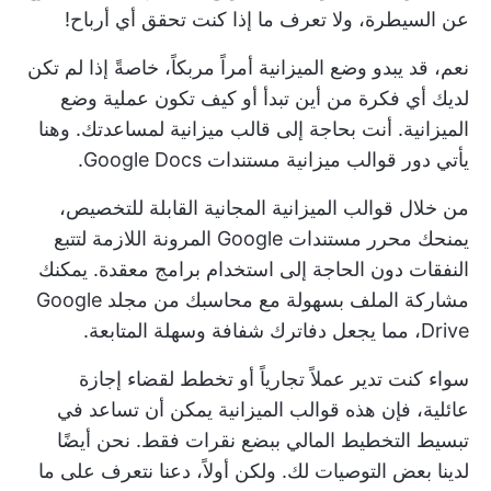
عن السيطرة، ولا تعرف ما إذا كنت تحقق أي أرباح!
نعم، قد يبدو وضع الميزانية أمراً مربكاً، خاصةً إذا لم تكن
لديك أي فكرة من أين تبدأ أو كيف تكون عملية وضع
الميزانية. أنت بحاجة إلى قالب ميزانية لمساعدتك. وهنا
يأتي دور قوالب ميزانية مستندات Google Docs.
من خلال قوالب الميزانية المجانية القابلة للتخصيص،
يمنحك محرر مستندات Google المرونة اللازمة لتتبع
النفقات دون الحاجة إلى استخدام برامج معقدة. يمكنك
مشاركة الملف بسهولة مع محاسبك من مجلد Google
Drive، مما يجعل دفاترك شفافة وسهلة المتابعة.
سواء كنت تدير عملاً تجارياً أو تخطط لقضاء إجازة
عائلية، فإن هذه
قوالب الميزانية
يمكن أن تساعد في
تبسيط التخطيط المالي ببضع نقرات فقط. نحن أيضًا
لدينا بعض التوصيات لك. ولكن أولاً، دعنا نتعرف على ما