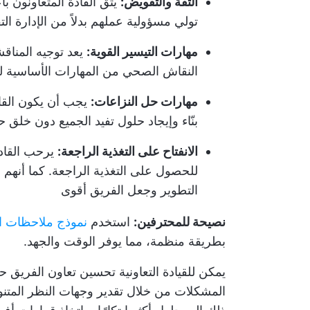
الثقة والتفويض:
يثق القادة المتعاونون ب
تولي مسؤولية عملهم بدلاً من الإدارة الت
مهارات التيسير القوية:
يعد توجيه المنا
النقاش الصحي من المهارات الأساسية للق
مهارات حل النزاعات:
يجب أن يكون القاد
بنّاء وإيجاد حلول تفيد الجميع دون خلق 
الانفتاح على التغذية الراجعة:
يرحب القادة
للحصول على التغذية الراجعة. كما أنهم لا
التطوير وجعل الفريق أقوى
نصيحة للمحترفين:
استخدم
نموذج ملاحظات الموظ
بطريقة منظمة، مما يوفر الوقت والجهد.
يمكن للقيادة التعاونية تحسين تعاون الفريق ح
المشكلات من خلال تقدير وجهات النظر المتنو