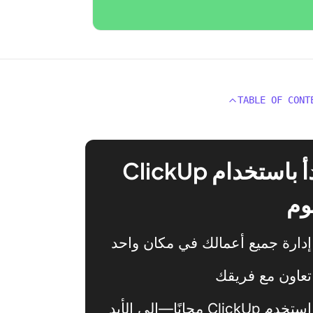
TABLE OF CONT
ابدأ باستخدام ClickUp
وم
إدارة جميع أعمالك في مكان واحد
تعاون مع فريقك
استخدم ClickUp مجانًا—إلى الأبد