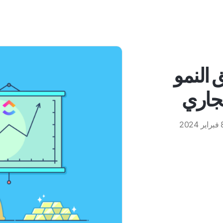
 النمو
جاري
ر 2024