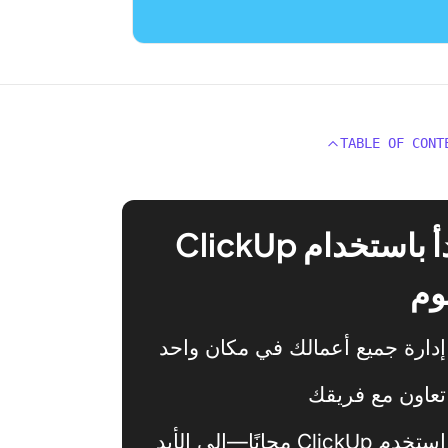
TABLE OF CONT
ابدأ باستخدام ClickUp
وم
إدارة جميع أعمالك في مكان واحد
تعاون مع فريقك
استخدم ClickUp مجانًا—إلى الأبد