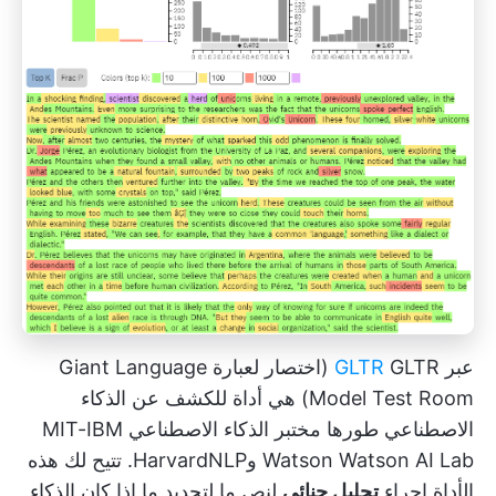
عبر
GLTR
GLTR (اختصار لعبارة Giant Language
Model Test Room) هي أداة للكشف عن الذكاء
الاصطناعي طورها مختبر الذكاء الاصطناعي MIT-IBM
Watson Watson AI Lab وHarvardNLP. تتيح لك هذه
الأداة إجراء
تحليل جنائي
لنص ما لتحديد ما إذا كان الذكاء