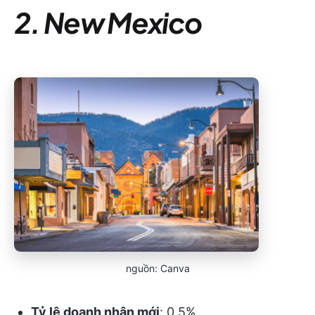
2. New Mexico
nguồn: Canva
Tỷ lệ doanh nhân mới
: 0,5%