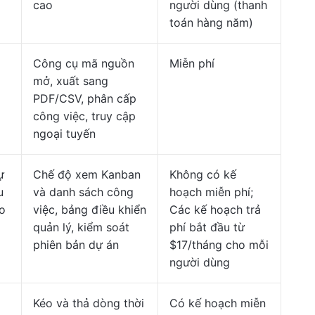
cao
người dùng (thanh
toán hàng năm)
Công cụ mã nguồn
Miễn phí
mở, xuất sang
PDF/CSV, phân cấp
công việc, truy cập
ngoại tuyến
ự
Chế độ xem Kanban
Không có kế
u
và danh sách công
hoạch miễn phí;
o
việc, bảng điều khiển
Các kế hoạch trả
quản lý, kiểm soát
phí bắt đầu từ
phiên bản dự án
$17/tháng cho mỗi
người dùng
Kéo và thả dòng thời
Có kế hoạch miễn