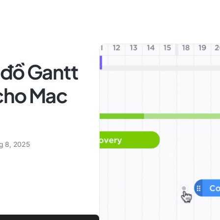
 đồ Gantt
 cho Mac
ng 8, 2025