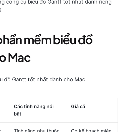
ng công cụ biểu đồ Gantt tốt nhất dành riêng

 phần mềm biểu đồ
ho Mac
u đồ Gantt tốt nhất dành cho Mac.
Các tính năng nổi
Giá cả
bật
ự
Tính năng phụ thuộc
Có kế hoạch miễn