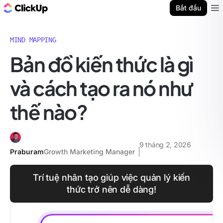
ClickUp Blog
Bắt đầu
Ope
MIND MAPPING
Bản đồ kiến thức là gì
và cách tạo ra nó như
thế nào?
9 tháng 2, 2026
Praburam
Growth Marketing Manager
Trí tuệ nhân tạo giúp việc quản lý kiến
thức trở nên dễ dàng!