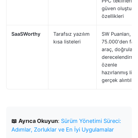
PPC teklifleri,
güven oluşturm
özellikleri
SaaSWorthy
Tarafsız yazılım
SW Puanları,
kısa listeleri
75.000'den faz
araç, doğrulan
derecelendirmel
özenle
hazırlanmış list
gerçek alıntılar
📖
Ayrıca Okuyun
:
Sürüm Yönetimi Süreci:
Adımlar, Zorluklar ve En İyi Uygulamalar