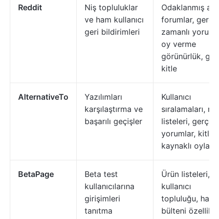
Reddit
Niş topluluklar
Odaklanmış alt
ve ham kullanıcı
forumlar, gerçe
geri bildirimleri
zamanlı yorumla
oy verme
görünürlük, gen
kitle
AlternativeTo
Yazılımları
Kullanıcı
karşılaştırma ve
sıralamaları, ra
başarılı geçişler
listeleri, gerçek
yorumlar, kitle
kaynaklı oylar
BetaPage
Beta test
Ürün listeleri, b
kullanıcılarına
kullanıcı
girişimleri
topluluğu, habe
tanıtma
bülteni özellikle