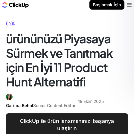
ClickUp Blog
Başlamak İçin
Ope
ÜRÜN
ürününüzü Piyasaya
Sürmek ve Tanıtmak
için En İyi 11 Product
Hunt Alternatifi
19 Ekim 2025
Garima Behal
Senior Content Editor
ClickUp ile ürün lansmanınızı başarıya
ulaştırın