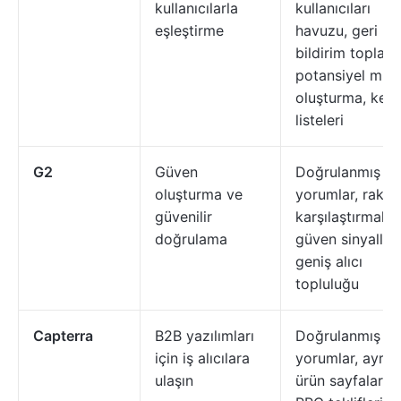
kullanıcılarla
kullanıcıları
eşleştirme
havuzu, geri
bildirim toplam
potansiyel müşt
oluşturma, keşi
listeleri
G2
Güven
Doğrulanmış
oluşturma ve
yorumlar, rakip
güvenilir
karşılaştırmaları
doğrulama
güven sinyalleri
geniş alıcı
topluluğu
Capterra
B2B yazılımları
Doğrulanmış
için iş alıcılara
yorumlar, ayrıntı
ulaşın
ürün sayfalari,