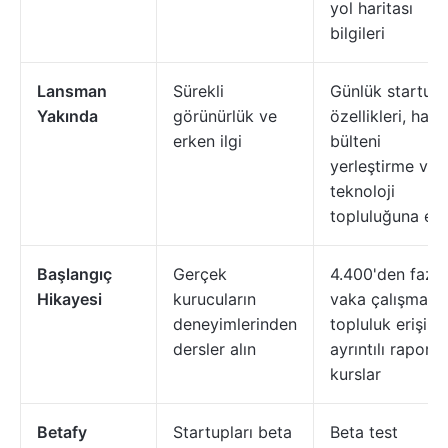
yol haritası
bilgileri
Lansman
Sürekli
Günlük startup
Yakında
görünürlük ve
özellikleri, habe
erken ilgi
bülteni
yerleştirme ve
teknoloji
topluluğuna eri
Başlangıç
Gerçek
4.400'den fazla
Hikayesi
kurucuların
vaka çalışması,
deneyimlerinden
topluluk erişimi
dersler alın
ayrıntılı raporlar
kurslar
Betafy
Startupları beta
Beta test