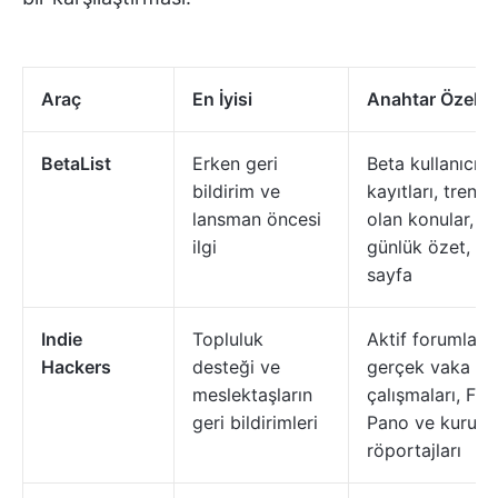
Araç
En İyisi
Anahtar Özellik
BetaList
Erken geri
Beta kullanıcı
bildirim ve
kayıtları, trend
lansman öncesi
olan konular,
ilgi
günlük özet, ür
sayfa
Indie
Topluluk
Aktif forumlar,
Hackers
desteği ve
gerçek vaka
meslektaşların
çalışmaları, Fiki
geri bildirimleri
Pano ve kurucu
röportajları