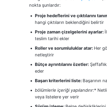
nokta şunlardır:
Proje hedeflerini ve çıktılarını tanı
hangi çıktıların beklendiğini belirtir
Proje zaman çizelgelerini ayarlar:
İ
teslim tarihi ekler
Roller ve sorumluluklar atar:
Her gö
netleştirir
Bütçe ayrıntılarını özetler:
Şeffaflık
eder
Başarı kriterlerini liste:
Başarının na
bölümlerle içeriği yapılandırır:
* Netl
veya listelere yer verir
Sürüm izleme:
Belge değişikliklerini