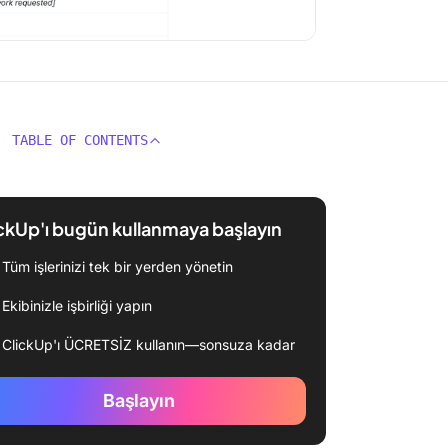
TABLE OF CONTENTS
ckUp'ı bugün kullanmaya başlayın
Tüm işlerinizi tek bir yerden yönetin
Ekibinizle işbirliği yapın
ClickUp'ı ÜCRETSİZ kullanın—sonsuza kadar
Başlayın