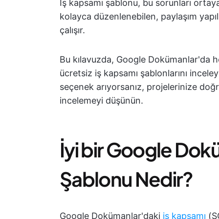
İş kapsamı şablonu, bu sorunları orta
kolayca düzenlenebilen, paylaşım yapıla
çalışır.
Bu kılavuzda, Google Dokümanlar'da h
ücretsiz iş kapsamı şablonlarını inceleye
seçenek arıyorsanız, projelerinize doğ
incelemeyi düşünün.
İyi bir Google Dok
Şablonu Nedir?
Google Dokümanlar'daki
iş kapsamı
(S