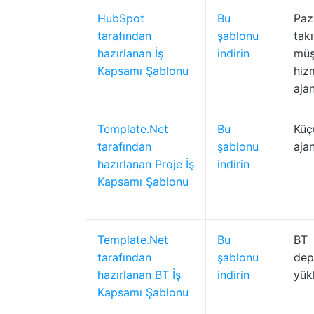
HubSpot
Bu
Paz
tarafından
şablonu
takı
hazırlanan İş
indirin
müş
Kapsamı Şablonu
hiz
ajan
Template.Net
Bu
Küçü
tarafından
şablonu
ajan
hazırlanan Proje İş
indirin
Kapsamı Şablonu
Template.Net
Bu
BT
tarafından
şablonu
dep
hazırlanan BT İş
indirin
yükl
Kapsamı Şablonu