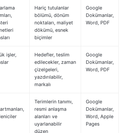
arlama
Hariç tutulanlar
Google
mları,
bölümü, dönüm
Dokümanlar,
teri
noktaları, maliyet
Word, PDF
metleri
dökümü, esnek
sları
biçimler
k işler,
Hedefler, teslim
Google
slar
edilecekler, zaman
Dokümanlar,
çizelgeleri,
Word, PDF
yazdırılabilir,
markalı
Terimlerin tanımı,
Google
artmanları,
resmi anlaşma
Dokümanlar,
eniciler
alanları ve
Word, Apple
uyarlanabilir
Pages
düzen