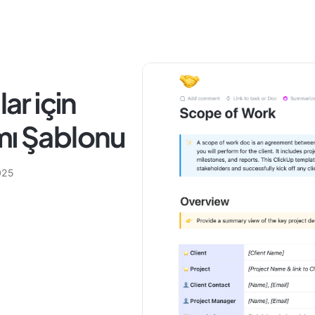
r için
mı Şablonu
025