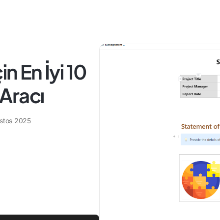
in En İyi 10
Aracı
stos 2025