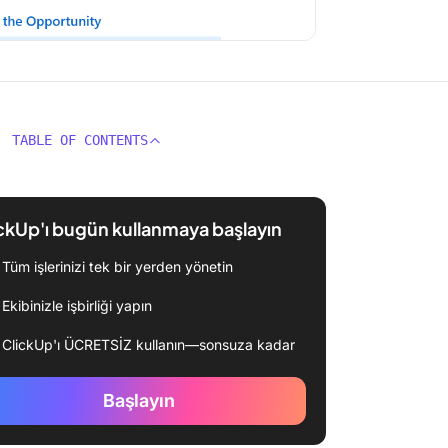
TABLE OF CONTENTS
ckUp'ı bugün kullanmaya başlayın
Tüm işlerinizi tek bir yerden yönetin
Ekibinizle işbirliği yapın
ClickUp'ı ÜCRETSİZ kullanın—sonsuza kadar
Başlayın