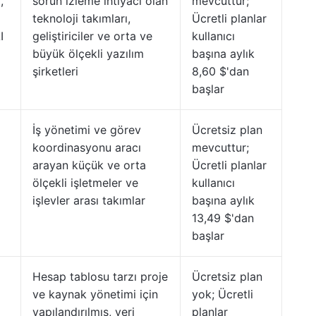
,
sorun izleme ihtiyacı olan
mevcuttur;
teknoloji takımları,
Ücretli planlar
I
geliştiriciler ve orta ve
kullanıcı
büyük ölçekli yazılım
başına aylık
şirketleri
8,60 $'dan
başlar
İş yönetimi ve görev
Ücretsiz plan
koordinasyonu aracı
mevcuttur;
arayan küçük ve orta
Ücretli planlar
ölçekli işletmeler ve
kullanıcı
işlevler arası takımlar
başına aylık
13,49 $'dan
başlar
Hesap tablosu tarzı proje
Ücretsiz plan
ve kaynak yönetimi için
yok; Ücretli
yapılandırılmış, veri
planlar