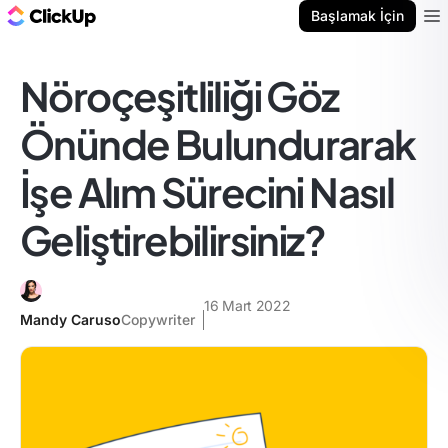
ClickUp Blog
Başlamak İçin
Ope
Nöroçeşitliliği Göz
Önünde Bulundurarak
İşe Alım Sürecini Nasıl
Geliştirebilirsiniz?
16 Mart 2022
Mandy Caruso
Copywriter