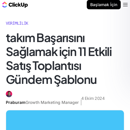
ClickUp Blog
Başlamak İçin
Ope
VERIMLILIK
takım Başarısını
Sağlamak için 11 Etkili
Satış Toplantısı
Gündem Şablonu
4 Ekim 2024
Praburam
Growth Marketing Manager