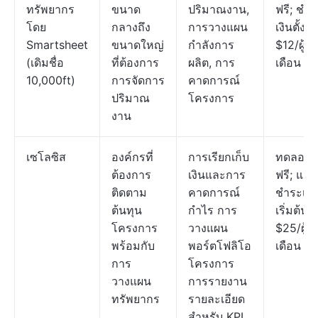
ทรัพยากร
ขนาด
ปริมาณงาน,
ฟรี; ชำร
โดย
กลางถึง
การวางแผน
เงินตั้งแต
Smartsheet
ขนาดใหญ่
กำลังการ
$12/ผู้ใช
(เดิมชื่อ
ที่ต้องการ
ผลิต, การ
เดือน
10,000ft)
การจัดการ
คาดการณ์
ปริมาณ
โครงการ
งาน
เซโลซิส
องค์กรที่
การเรียกเก็บ
ทดลองใช
ต้องการ
เงินและการ
ฟรี; แผน
ติดตาม
คาดการณ์
ชำระเงิ
ต้นทุน
กำไร การ
เริ่มต้นที่
โครงการ
วางแผน
$25/ผู้ใช
พร้อมกับ
พอร์ตโฟลิโอ
เดือน
การ
โครงการ
วางแผน
การรายงาน
ทรัพยากร
รายละเอียด
สำหรับ KPI