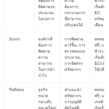
ที่ต้องการ
ความ
ชำระเงิ
ติดตามงบ
ต้องการ,
เริ่มต้นที่
ประมาณ
กระบวนการ
$7/
โครงการ
ที่สามารถ
ทรัพยาก
ปรับแต่งได้
เดือน
Scoro
องค์กรที่
การติดตาม
ทดลองใช
ต้องการ
มาร์จิ้น, การ
ฟรี; แผน
ติดตาม
ตรวจสอบงบ
ชำระเงิ
ความ
ประมาณ,
เริ่มต้นที่
สามารถ
การจัดสรร
$23.90/ผ
ในการทำ
ทรัพยากร
ใช้/เดือ
กำไร
รีพลิคอน
ธุรกิจ
คำแนะนำ
ทดลองใช
ขนาด
ทรัพยากร,
ฟรี; แพ็ก
กลางถึง
การอนุมัติ
เกจชำร
ขนาดใหญ่
อัตโนมัติ,
เงินเริ่มต