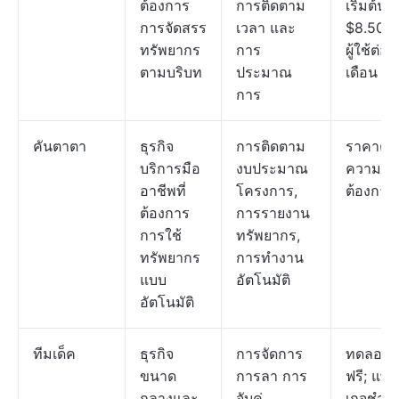
ต้องการ
การติดตาม
เริ่มต้นที่
การจัดสรร
เวลา และ
$8.50 ต
ทรัพยากร
การ
ผู้ใช้ต่อ
ตามบริบท
ประมาณ
เดือน
การ
คันตาตา
ธุรกิจ
การติดตาม
ราคาตา
บริการมือ
งบประมาณ
ความ
อาชีพที่
โครงการ,
ต้องการ
ต้องการ
การรายงาน
การใช้
ทรัพยากร,
ทรัพยากร
การทำงาน
แบบ
อัตโนมัติ
อัตโนมัติ
ทีมเด็ค
ธุรกิจ
การจัดการ
ทดลองใช
ขนาด
การลา การ
ฟรี; แพ็ก
กลางและ
จับคู่
เกจชำร