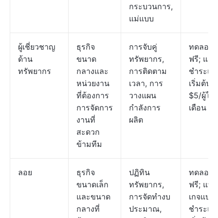
กระบวนการ,
แม่แบบ
ผู้เชี่ยวชาญ
ธุรกิจ
การจับคู่
ทดลองใช
ด้าน
ขนาด
ทรัพยากร,
ฟรี; แผน
ทรัพยากร
กลางและ
การติดตาม
ชำระเงิ
หน่วยงาน
เวลา, การ
เริ่มต้นที่
ที่ต้องการ
วางแผน
$5/ผู้ใช้/
การจัดการ
กำลังการ
เดือน
งานที่
ผลิต
สะดวก
ข้ามทีม
ลอย
ธุรกิจ
ปฏิทิน
ทดลองใช
ขนาดเล็ก
ทรัพยากร,
ฟรี; แพ็ก
และขนาด
การจัดทำงบ
เกจแบบ
กลางที่
ประมาณ,
ชำระเงิ