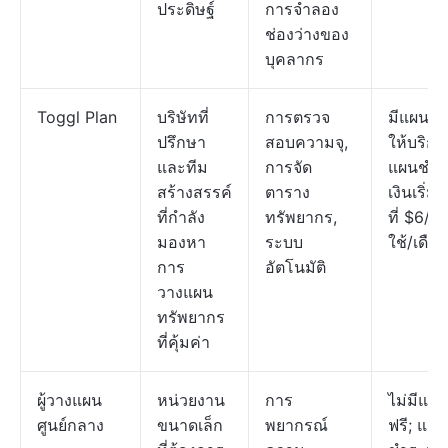
ประดิษฐ์
การจำลอง
ช่องว่างของ
บุคลากร
Toggl Plan
บริษัทที่
การตรวจ
มีแผนฟร
ปรึกษา
สอบความจุ,
ให้บริกา
และทีม
การจัด
แผนชำร
สร้างสรรค์
ตาราง
เงินเริ่มต
ที่กำลัง
ทรัพยากร,
ที่ $6/ผู้
มองหา
ระบบ
ใช้/เดือ
การ
อัตโนมัติ
วางแผน
ทรัพยากร
ที่คุ้มค่า
ผู้วางแผน
หน่วยงาน
การ
ไม่มีแผน
ศูนย์กลาง
ขนาดเล็ก
พยากรณ์
ฟรี; แผน