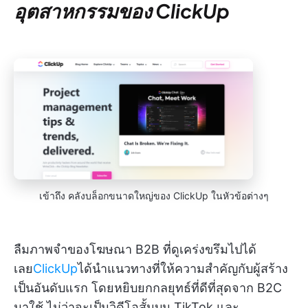
อุตสาหกรรมของ ClickUp
เข้าถึง คลังบล็อกขนาดใหญ่ของ ClickUp ในหัวข้อต่างๆ
ลืมภาพจำของโฆษณา B2B ที่ดูเคร่งขรึมไปได้
เลย
ClickUp
ได้นำแนวทางที่ให้ความสำคัญกับผู้สร้าง
เป็นอันดับแรก โดยหยิบยกกลยุทธ์ที่ดีที่สุดจาก B2C
มาใช้ ไม่ว่าจะเป็นวิดีโอสั้นบน TikTok และ