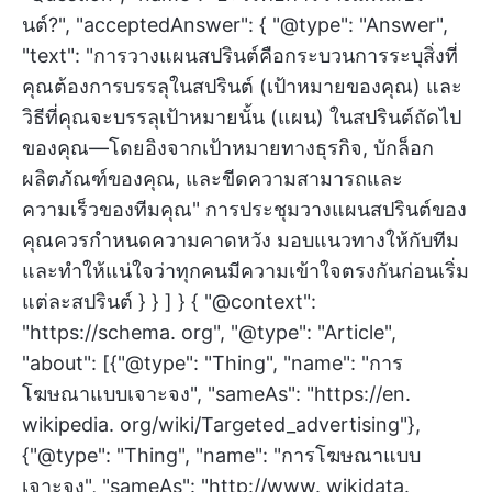
นต์?", "acceptedAnswer": { "@type": "Answer",
"text": "การวางแผนสปรินต์คือกระบวนการระบุสิ่งที่
คุณต้องการบรรลุในสปรินต์ (เป้าหมายของคุณ) และ
วิธีที่คุณจะบรรลุเป้าหมายนั้น (แผน) ในสปรินต์ถัดไป
ของคุณ—โดยอิงจากเป้าหมายทางธุรกิจ, บักล็อก
ผลิตภัณฑ์ของคุณ, และขีดความสามารถและ
ความเร็วของทีมคุณ" การประชุมวางแผนสปรินต์ของ
คุณควรกำหนดความคาดหวัง มอบแนวทางให้กับทีม
และทำให้แน่ใจว่าทุกคนมีความเข้าใจตรงกันก่อนเริ่ม
แต่ละสปรินต์ } } ] } { "@context":
"https://schema. org", "@type": "Article",
"about": [{"@type": "Thing", "name": "การ
โฆษณาแบบเจาะจง", "sameAs": "https://en.
wikipedia. org/wiki/Targeted_advertising"},
{"@type": "Thing", "name": "การโฆษณาแบบ
เจาะจง", "sameAs": "http://www. wikidata.