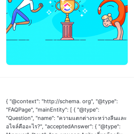
{ "@context": "http://schema. org", "@type":
"FAQPage", "mainEntity": [ { "@type":
"Question", "name": "ความแตกต่างระหว่างลีนและ
อไจล์คืออะไร?", "acceptedAnswer": { "@type":