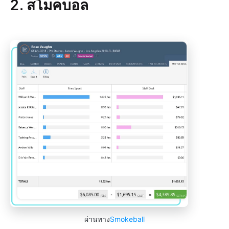
2. สโมคบอล
ผ่านทาง
Smokeball