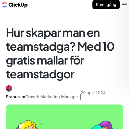
ClickUp-bloggen
Kom igång
Ope
Hur skapar man en
teamstadga? Med 10
gratis mallar för
teamstadgor
29 april 2024
Praburam
Growth Marketing Manager