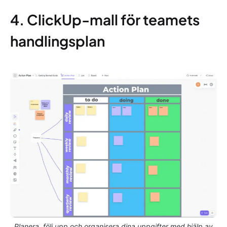
4. ClickUp-mall för teamets
handlingsplan
Planera, följ upp och organisera dina uppgifter med hjälp av