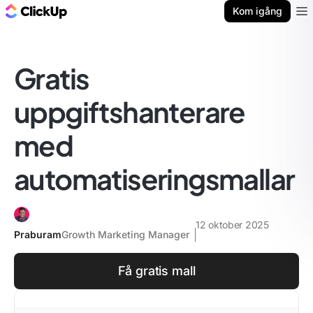
ClickUp-bloggen
Kom igång
Ope
Gratis
uppgiftshanterare
med
automatiseringsmallar
12 oktober 2025
Praburam
Growth Marketing Manager
Få gratis mall