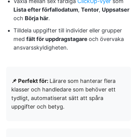
Växla mellan sex färdiga
ClickUp-vyer
som
Lista efter förfallodatum
,
Tentor
,
Uppsatser
och
Börja här
.
Tilldela uppgifter till individer eller grupper
med
fält för uppdragstagare
och övervaka
ansvarsskyldigheten.
📌 Perfekt för:
Lärare som hanterar flera
klasser och handledare som behöver ett
tydligt, automatiserat sätt att spåra
uppgifter och betyg.