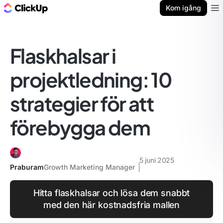
ClickUp-bloggen
Kom igång
Ope
Flaskhalsar i
projektledning: 10
strategier för att
förebygga dem
5 juni 2025
Praburam
Growth Marketing Manager
Hitta flaskhalsar och lösa dem snabbt
med den här kostnadsfria mallen