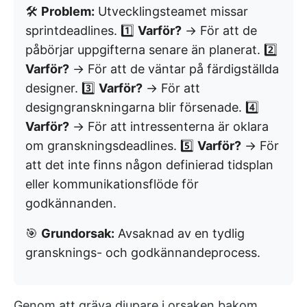
🛠️
Problem:
Utvecklingsteamet missar
sprintdeadlines. 1️⃣
Varför?
→ För att de
påbörjar uppgifterna senare än planerat. 2️⃣
Varför?
→ För att de väntar på färdigställda
designer. 3️⃣
Varför?
→ För att
designgranskningarna blir försenade. 4️⃣
Varför?
→ För att intressenterna är oklara
om granskningsdeadlines. 5️⃣
Varför?
→ För
att det inte finns någon definierad tidsplan
eller kommunikationsflöde för
godkännanden.
🎯
Grundorsak:
Avsaknad av en tydlig
gransknings- och godkännandeprocess.
Genom att gräva djupare i orsaken bakom