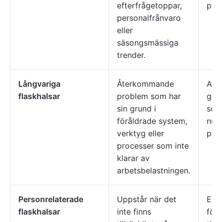
efterfrågetoppar,
pro
personalfrånvaro
eller
säsongsmässiga
trender.
Långvariga
Återkommande
Att 
flaskhalsar
problem som har
gam
sin grund i
som 
föråldrade system,
nuv
verktyg eller
pro
processer som inte
klarar av
arbetsbelastningen.
Personrelaterade
Uppstår när det
En s
flaskhalsar
inte finns
för