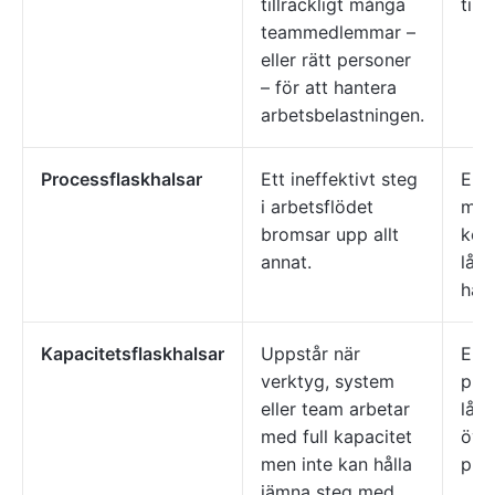
tillräckligt många
till
teammedlemmar –
eller rätt personer
– för att hantera
arbetsbelastningen.
Processflaskhalsar
Ett ineffektivt steg
En 
i arbetsflödet
med
bromsar upp allt
kont
annat.
lån
han
Kapacitetsflaskhalsar
Uppstår när
En v
verktyg, system
prod
eller team arbetar
lån
med full kapacitet
övri
men inte kan hålla
pro
jämna steg med