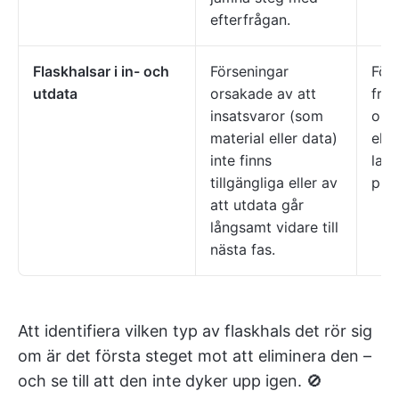
efterfrågan.
Flaskhalsar i in- och
Förseningar
Förs
utdata
orsakade av att
från
insatsvaror (som
ors
material eller data)
elle
inte finns
lag
tillgängliga eller av
pro
att utdata går
långsamt vidare till
nästa fas.
Att identifiera vilken typ av flaskhals det rör sig
om är det första steget mot att eliminera den –
och se till att den inte dyker upp igen. 🚫