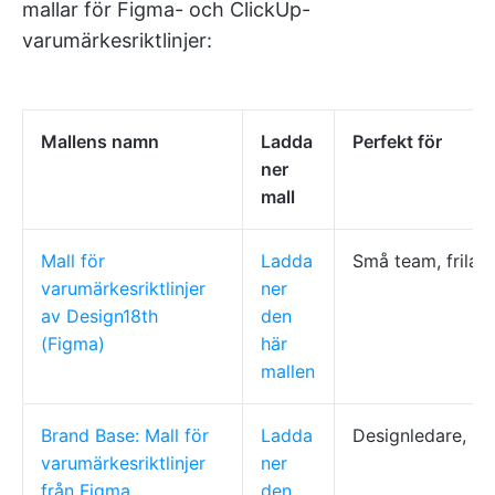
mallar för Figma- och ClickUp-
varumärkesriktlinjer:
Mallens namn
Ladda
Perfekt för
ner
mall
Mall för
Ladda
Små team, frilan
varumärkesriktlinjer
ner
av Design18th
den
(Figma)
här
mallen
Brand Base: Mall för
Ladda
Designledare, m
varumärkesriktlinjer
ner
från Figma
den