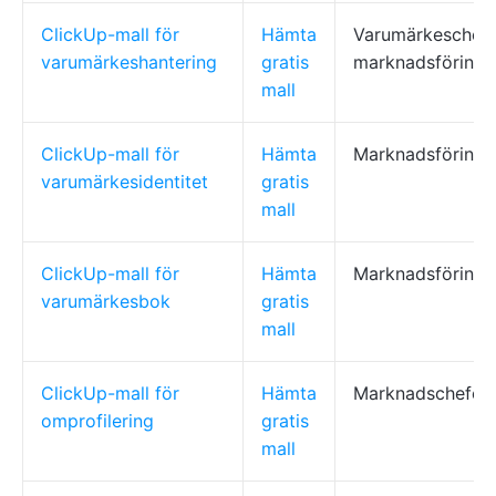
ClickUp-mall för
Hämta
Varumärkeschefe
varumärkeshantering
gratis
marknadsförings
mall
ClickUp-mall för
Hämta
Marknadsföring,
varumärkesidentitet
gratis
mall
ClickUp-mall för
Hämta
Marknadsföring, 
varumärkesbok
gratis
mall
ClickUp-mall för
Hämta
Marknadschefer,
omprofilering
gratis
mall