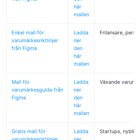
här
mallen
Enkel mall för
Ladda
Frilansare, pers
varumärkesriktlinjer
ner
från Figma
den
här
mallen
Mall för
Ladda
Växande varumär
varumärkesguide från
ner
Figma
den
här
mallen
Gratis mall för
Ladda
Startups, nybliv
varumärkesriktlinjer
ner