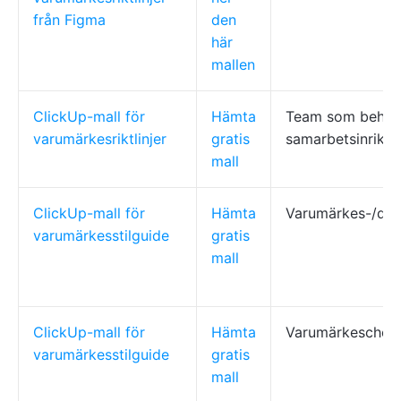
från Figma
den
här
mallen
ClickUp-mall för
Hämta
Team som behöver
varumärkesriktlinjer
gratis
samarbetsinrikta
mall
ClickUp-mall för
Hämta
Varumärkes-/des
varumärkesstilguide
gratis
mall
ClickUp-mall för
Hämta
Varumärkeschefer
varumärkesstilguide
gratis
mall