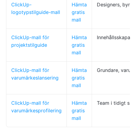
ClickUp-
Hämta
Designers, byråe
logotypstilguide-mall
gratis
mall
ClickUp-mall för
Hämta
Innehållsskapare
projektstilguide
gratis
mall
ClickUp-mall för
Hämta
Grundare, varum
varumärkeslansering
gratis
mall
ClickUp-mall för
Hämta
Team i tidigt sk
varumärkesprofilering
gratis
mall