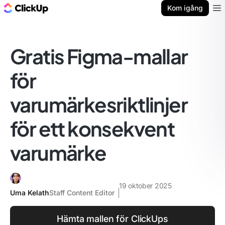
ClickUp-bloggen
Kom igång
Ope
Gratis Figma-mallar
för
varumärkesriktlinjer
för ett konsekvent
varumärke
19 oktober 2025
Uma Kelath
Staff Content Editor
Hämta mallen för ClickUps