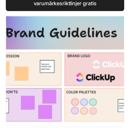
varumärkesriktlinjer gratis