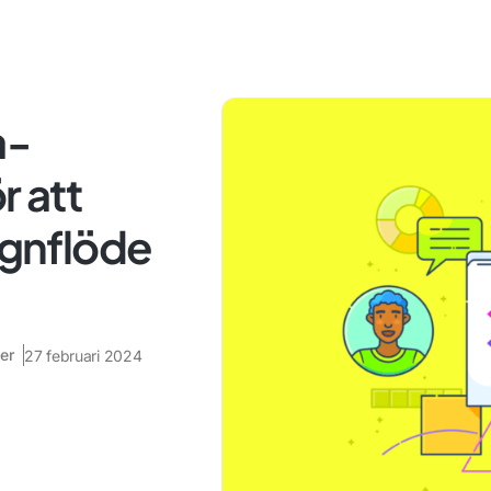
a-
r att
ignflöde
er
27 februari 2024