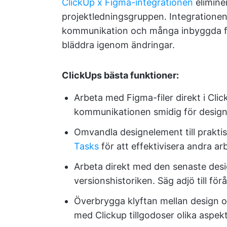
ClickUp x Figma-integrationen
elimine
projektledningsgruppen. Integratione
kommunikation och många inbyggda fu
bläddra igenom ändringar.
ClickUps bästa funktioner:
Arbeta med Figma-filer direkt i Cli
kommunikationen smidig för design
Omvandla designelement till praktis
Tasks
för att effektivisera andra ar
Arbeta direkt med den senaste des
versionshistoriken. Säg adjö till förå
Överbrygga klyftan mellan design o
med Clickup tillgodoser olika aspekt