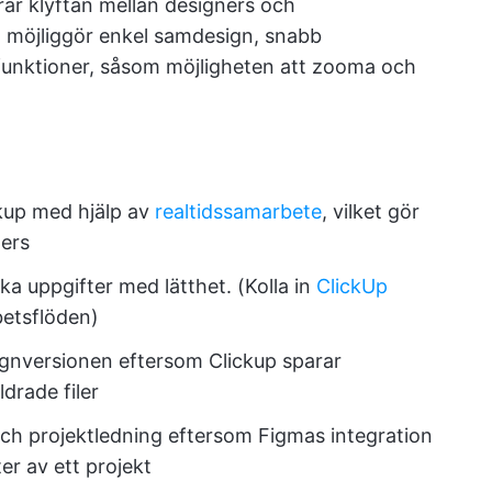
rar klyftan mellan designers och
n möjliggör enkel samdesign, snabb
nktioner, såsom möjligheten att zooma och
ckup med hjälp av
realtidssamarbete
, vilket gör
ers
ka uppgifter med lätthet. (Kolla in
ClickUp
betsflöden)
ignversionen eftersom Clickup sparar
ldrade filer
ch projektledning eftersom Figmas integration
er av ett projekt