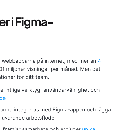
er i Figma-
gnwebbapparna på internet, med mer än
4
01 miljoner visningar per månad. Men det
tioner för ditt team.
befintliga verktyg, användarvänlighet och
öde
t kunna integreras med Figma-appen och lägga
tt nuvarande arbetsflöde.
n, främjar samarbete och erbjuder
unika