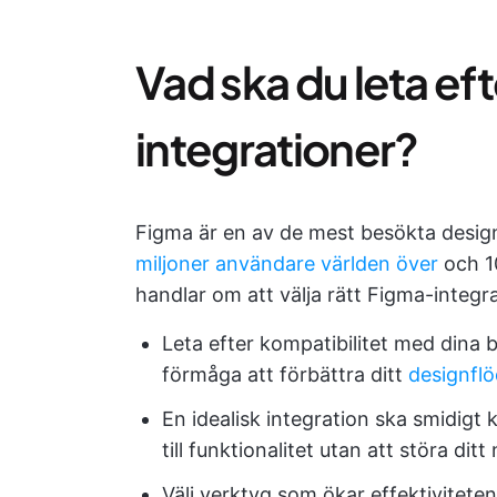
Vad ska du leta eft
integrationer?
Figma är en av de mest besökta desi
miljoner användare världen över
och 1
handlar om att välja rätt Figma-integra
Leta efter kompatibilitet med dina 
förmåga att förbättra ditt
designfl
En idealisk integration ska smidig
till funktionalitet utan att störa di
Välj verktyg som ökar effektivitete