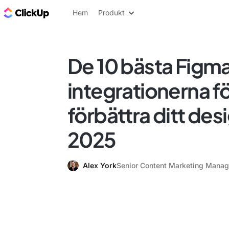
ClickUp-bloggen
Hem
Produkt
De 10 bästa Figm
integrationerna fö
förbättra ditt des
2025
Alex York
Senior Content Marketing Manag