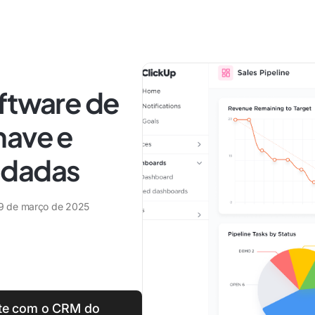
oftware de
have e
ndadas
9 de março de 2025
nte com o CRM do