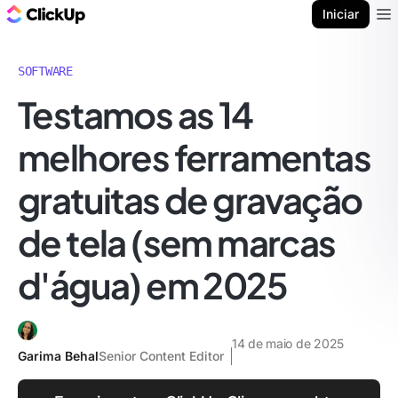
ClickUp Blogue
Iniciar
Ope
SOFTWARE
Testamos as 14
melhores ferramentas
gratuitas de gravação
de tela (sem marcas
d'água) em 2025
14 de maio de 2025
Garima Behal
Senior Content Editor