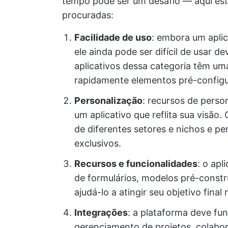
tempo pode ser um desafio — aqui est
procuradas:
Facilidade de uso
: embora um aplic
ele ainda pode ser difícil de usar 
aplicativos dessa categoria têm uma
rapidamente elementos pré-configu
Personalização
: recursos de pers
um aplicativo que reflita sua visão.
de diferentes setores e nichos e p
exclusivos.
Recursos e funcionalidades
: o apl
de formulários, modelos pré-constr
ajudá-lo a atingir seu objetivo fina
Integrações
: a plataforma deve fu
gerenciamento de projetos, colabo