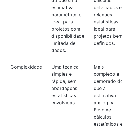
do que uma
cálculos
estimativa
detalhados e
paramétrica e
relações
ideal para
estatísticas.
projetos com
Ideal para
disponibilidade
projetos bem
limitada de
definidos.
dados.
Complexidade
Uma técnica
Mais
simples e
complexo e
rápida, sem
demorado do
abordagens
que a
estatísticas
estimativa
envolvidas.
analógica
Envolve
cálculos
estatísticos e