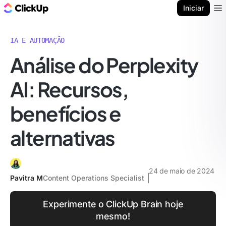
ClickUp Blogue
Iniciar
Ope
IA E AUTOMAÇÃO
Análise do Perplexity
AI: Recursos,
benefícios e
alternativas
24 de maio de 2024
Pavitra M
Content Operations Specialist
Experimente o ClickUp Brain hoje
mesmo!