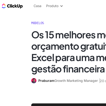
ClickUp Blogue
Casa
Produto
MODELOS
Os 15 melhores m
orçamento gratui
Excel para uma m
gestão financeira
Praburam
Growth Marketing Manager
20 