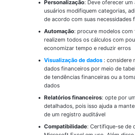
Personalização
: Deve oferecer um 
usuários modifiquem categorias, a
de acordo com suas necessidades fi
Automação
: procure modelos com 
realizem todos os cálculos com po
economizar tempo e reduzir erros
Visualização de dados
: considere
dados financeiros por meio de tabela
de tendências financeiras ou a to
dados
Relatórios financeiros
: opte por u
detalhados, pois isso ajuda a mant
de um registro auditável
Compatibilidade
: Certifique-se de
Microsoft Excel em uso. Além disso