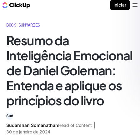
ClickUp Blogue
Iniciar
Ope
BOOK SUMMARIES
Resumo da
Inteligência Emocional
de Daniel Goleman:
Entenda e aplique os
princípios do livro
Sudarshan Somanathan
Head of Content
30 de janeiro de 2024