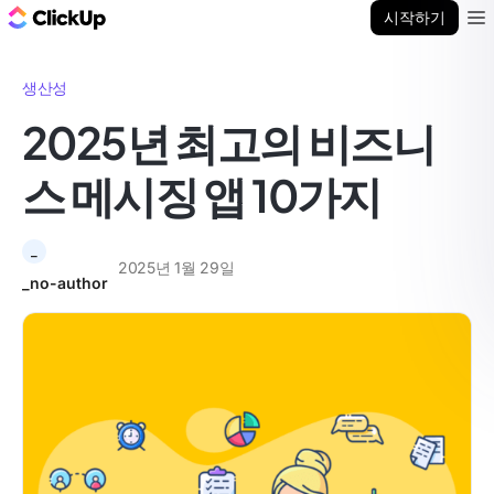
ClickUp 블로그
시작하기
Ope
생산성
2025년 최고의 비즈니
스 메시징 앱 10가지
_
2025년 1월 29일
_no-author