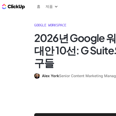
ClickUp 블로그
홈
제품
GOOGLE WORKSPACE
2026년 Googl
대안 10선: G Sui
구들
Alex York
Senior Content Marketing Manag