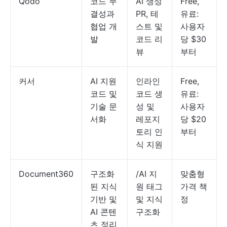
Qodo
코드 무
AI 생성
Free,
결성과
PR, 테
유료:
협업 개
스트 및
사용자
발
코드 리
당 $30
뷰
부터
커서
AI 지원
인라인
Free,
코드 및
코드 생
유료:
기술 문
성 및
사용자
서화
레포지
당 $20
토리 인
부터
식 지원
Document360
구조화
/AI 지
맞춤형
된 지식
원 태그
가격 책
기반 및
및 지식
정
AI 콘텐
구조화
츠 정리