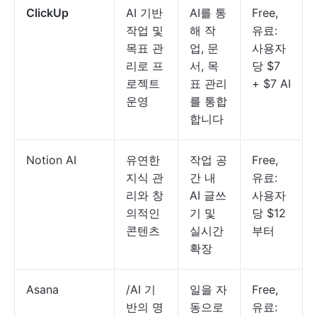
ClickUp
AI 기반
AI를 통
Free,
작업 및
해 작
유료:
목표 관
업, 문
사용자
리로 프
서, 목
당 $7
로젝트
표 관리
+ $7 AI
운영
를 통합
합니다
Notion AI
유연한
작업 공
Free,
지식 관
간 내
유료:
리와 창
AI 글쓰
사용자
의적인
기 및
당 $12
콘텐츠
실시간
부터
확장
Asana
/AI 기
일을 자
Free,
반의 명
동으로
유료: