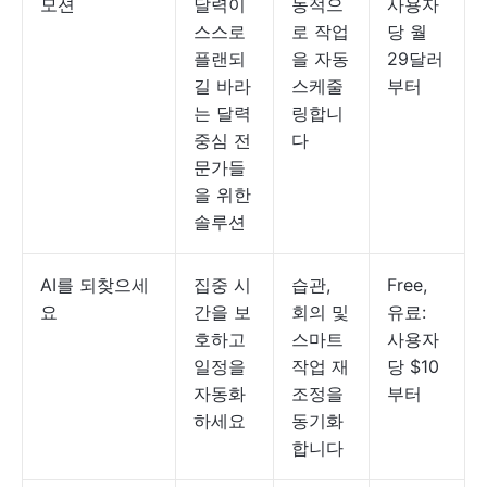
모션
달력이
동적으
사용자
스스로
로 작업
당 월
플랜되
을 자동
29달러
길 바라
스케줄
부터
는 달력
링합니
중심 전
다
문가들
을 위한
솔루션
AI를 되찾으세
집중 시
습관,
Free,
요
간을 보
회의 및
유료:
호하고
스마트
사용자
일정을
작업 재
당 $10
자동화
조정을
부터
하세요
동기화
합니다