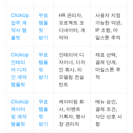
ClickUp
무료
HR 관리자,
사용자 지정
업무 계
템플
프로젝트 코
가능한 약관,
약서 템
릿
디네이터, 계
IP 조항, 마
플릿
받기
약자
일스톤 추적
ClickUp
무료
인테리어 디
재료 선택,
인테리
템플
자이너, 디자
결제 단계,
어 디자
릿
인 회사, 리
마일스톤 추
인 계약
받기
모델링 컨설
적
템플릿
턴트
ClickUp
무료
케이터링 회
메뉴 승인,
케이터
템플
사, 이벤트
결제 조건,
링 계약
릿
기획자, 행사
식단 선호 사
템플릿
받기
장 관리자
항