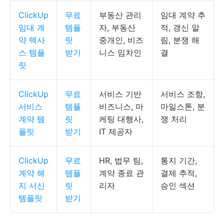
ClickUp
무료
부동산 관리
임대 계약 추
임대 계
템플
자, 부동산
적, 갱신 알
약 텍사
릿
중개인, 비즈
림, 분쟁 해
스 템플
받기
니스 임차인
결
릿
ClickUp
무료
서비스 기반
서비스 조항,
서비스
템플
비즈니스, 마
마일스톤, 분
계약 템
릿
케팅 대행사,
쟁 처리
플릿
받기
IT 제공자
ClickUp
무료
HR, 법무 팀,
통지 기간,
계약 해
템플
계약 종료 관
결제 추적,
지 서신
릿
리자
승인 섹션
템플릿
받기