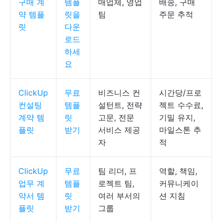
구매 계
템플
매업체, 영업
배송, 구매
약 템플
릿을
팀
주문 추적
릿
다운
로드
하세
요
ClickUp
무료
비즈니스 컨
시간당/프로
컨설팅
템플
설턴트, 전략
젝트 수수료,
계약 템
릿
고문, 전문
기밀 유지,
플릿
받기
서비스 제공
마일스톤 추
자
적
ClickUp
무료
팀 리더, 프
역할, 책임,
업무 계
템플
로젝트 팀,
커뮤니케이
약서 템
릿
여러 부서의
션 지침
플릿
받기
그룹