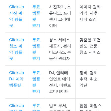
ClickUp
무료
사진작가, 스
이미지 권리,
사진 계
템플
튜디오, 프리
가격, 사후
약 템플
릿
랜서 크리에
제작 조건
릿
받기
이터
ClickUp
무료
청소 서비스
맞춤형 조건,
청소 계
템플
제공자, 관리
빈도, 전문
약 템플
릿
비즈니스, 부
청소 서비스
릿
받기
동산 관리자
ClickUp
무료
DJ, 엔터테
장비, 결제
DJ 계약
템플
인먼트 에이
추적, 취소
템플릿
릿
전시, 이벤트
약관
받기
코디네이터
ClickUp
무료
법무 부서,
협업, 마일스