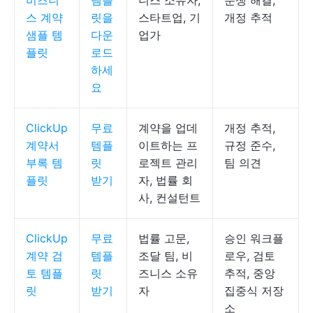
비즈니
템플
니스 소유자,
분쟁 해결,
스 계약
릿을
스타트업, 기
개정 추적
샘플 템
다운
업가
플릿
로드
하세
요
ClickUp
무료
계약을 업데
개정 추적,
계약서
템플
이트하는 프
규정 준수,
부록 템
릿
로젝트 관리
팀 의견
플릿
받기
자, 법률 회
사, 컨설턴트
ClickUp
무료
법률 고문,
승인 워크플
계약 검
템플
조달 팀, 비
로우, 검토
토 템플
릿
즈니스 소유
추적, 중앙
릿
받기
자
집중식 저장
소