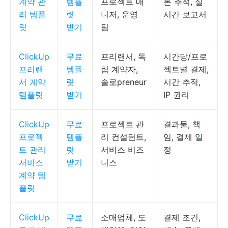
계약 관
템플
프로젝트 매
톤 추적, 실
리 템플
릿
니저, 운영
시간 보고서
릿
받기
팀
ClickUp
무료
프리랜서, 독
시간당/프로
프리랜
템플
립 계약자,
젝트별 결제,
서 계약
릿
솔로preneur
시간 추적,
템플릿
받기
IP 권리
ClickUp
무료
프로젝트 관
결과물, 책
프로젝
템플
리 컨설턴트,
임, 결제 일
트 관리
릿
서비스 비즈
정
서비스
받기
니스
계약 템
플릿
ClickUp
무료
소매업체, 도
결제 조건,