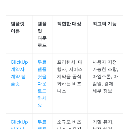
템플릿
템플
적합한 대상
최고의 기능
이름
릿
다운
로드
ClickUp
무료
프리랜서, 대
사용자 지정
계약자
템플
행사, 서비스
가능한 조항,
계약 템
릿을
계약을 공식
마일스톤, 마
플릿
다운
화하는 비즈
감일, 결제
로드
니스
세부 정보
하세
요
ClickUp
무료
소규모 비즈
기밀 유지,