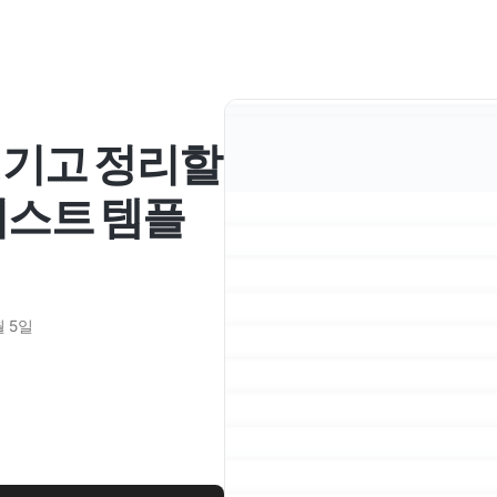
챙기고 정리할
리스트 템플
월 5일