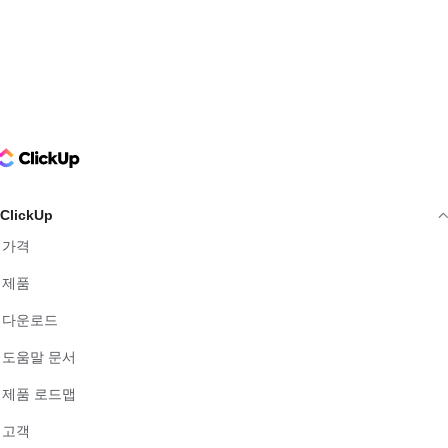
ClickUp Logo
ClickUp
가격
제품
다운로드
도움말 문서
제품 로드맵
고객