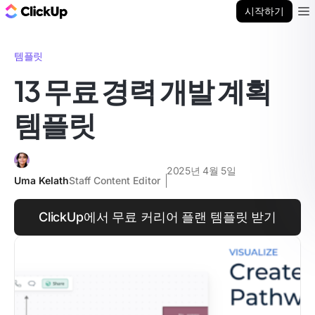
ClickUp 블로그
시작하기
Ope
템플릿
13 무료 경력 개발 계획
템플릿
2025년 4월 5일
Uma Kelath
Staff Content Editor
ClickUp에서 무료 커리어 플랜 템플릿 받기