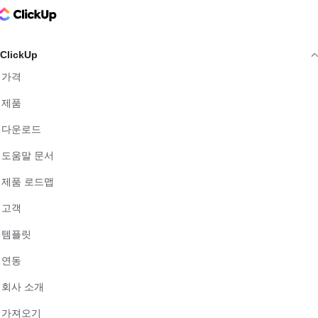
ClickUp Logo
ClickUp
가격
제품
다운로드
도움말 문서
제품 로드맵
고객
템플릿
연동
회사 소개
가져오기