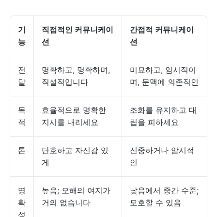
기
직접적인 커뮤니케이
간접적 커뮤니케이
능
션
션
전
명확하고, 명확하며,
미묘하고, 암시적이
달
직설적입니다
며, 문맥에 의존적인
목
효율적으로 명확한
조화를 유지하고 대
적
지시를 내리세요
립을 피하세요
톤
단호하고 자신감 있
신중하거나 암시적
게
인
명
높음; 오해의 여지가
낮음에서 중간 수준;
확
거의 없습니다
모호할 수 있음
성