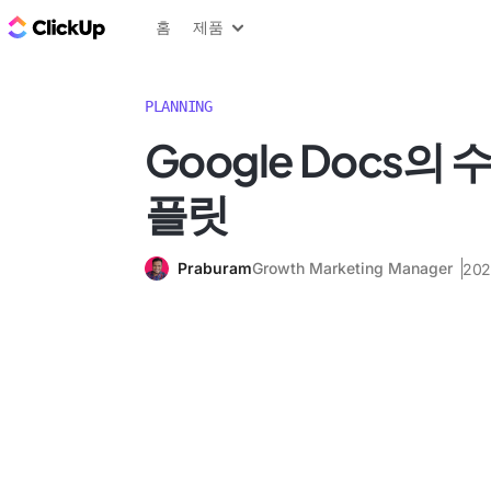
ClickUp 블로그
홈
제품
PLANNING
Google Docs의 
플릿
Praburam
Growth Marketing Manager
20