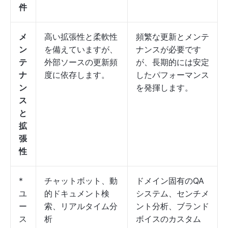
件
メ
高い拡張性と柔軟性
頻繁な更新とメンテ
ン
を備えていますが、
ナンスが必要です
テ
外部ソースの更新頻
が、長期的には安定
ナ
度に依存します。
したパフォーマンス
ン
を発揮します。
ス
と
拡
張
性
*
チャットボット、動
ドメイン固有のQA
ユ
的ドキュメント検
システム、センチメ
ー
索、リアルタイム分
ント分析、ブランド
ス
析
ボイスのカスタム