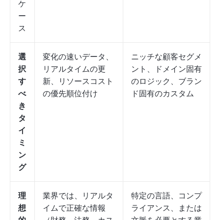
ケ
ー
ス
選
変化の速いデータ、
ニッチな顧客セグメ
択
リアルタイムの更
ント、ドメイン固有
す
新、リソースコスト
のロジック、ブラン
べ
の優先順位付け
ド固有のカスタム
き
タ
イ
ミ
ン
グ
理
業界では、リアルタ
特定の言語、コンプ
想
イムで正確な情報
ライアンス、または