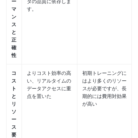
ー
タの品質に依存しま
マ
す。
ン
ス
と
正
確
性
コ
よりコスト効率の高
初期トレーニングに
ス
い、リアルタイムの
はより多くのリソー
ト
データアクセスに重
スが必要ですが、長
と
点を置いた
期的には費用対効果
リ
が高い
ソ
ー
ス
要