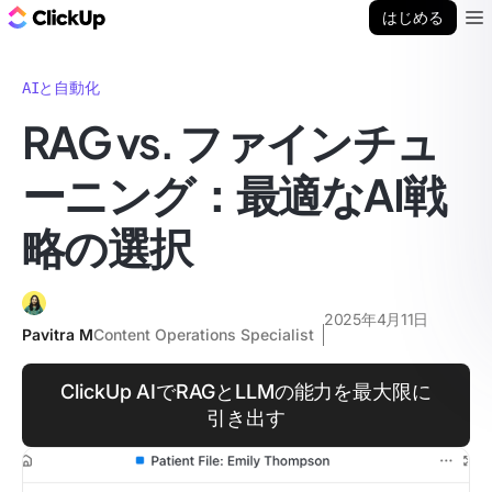
ClickUp ブログ
はじめる
Ope
AIと自動化
RAG vs. ファインチュ
ーニング：最適なAI戦
略の選択
2025年4月11日
Pavitra M
Content Operations Specialist
ClickUp AIでRAGとLLMの能力を最大限に
引き出す