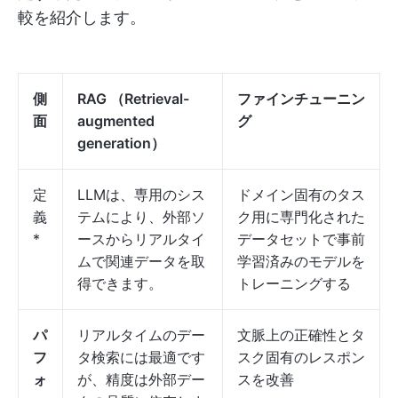
較を紹介します。
側
RAG
（Retrieval-
ファインチューニン
面
augmented
グ
generation）
定
LLMは、専用のシス
ドメイン固有のタス
義
テムにより、外部ソ
ク用に専門化された
*
ースからリアルタイ
データセットで事前
ムで関連データを取
学習済みのモデルを
得できます。
トレーニングする
パ
リアルタイムのデー
文脈上の正確性とタ
フ
タ検索には最適です
スク固有のレスポン
ォ
が、精度は外部デー
スを改善