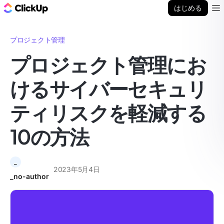
ClickUp ブログ
はじめる
Ope
プロジェクト管理
プロジェクト管理にお
けるサイバーセキュリ
ティリスクを軽減する
10の方法
_
2023年5月4日
_no-author