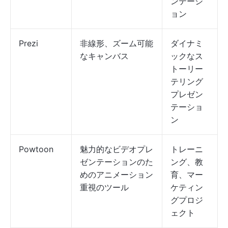
ンテーシ
ョン
Prezi
非線形、ズーム可能
ダイナミ
なキャンバス
ックなス
トーリー
テリング
プレゼン
テーショ
ン
Powtoon
魅力的なビデオプレ
トレーニ
ゼンテーションのた
ング、教
めのアニメーション
育、マー
重視のツール
ケティン
グプロジ
ェクト