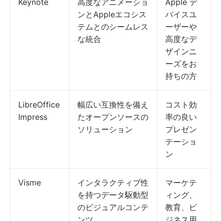
Keynote
高度なアニメーショ
Apple デ
ンとAppleエコシス
バイスユ
テムとのシームレス
ーザーや
な統合
高度なデ
ザインニ
ーズをお
持ちの方
LibreOffice
幅広い互換性を備え
コスト効
Impress
たオープンソースの
率の良い
ソリューション
プレゼン
テーショ
ン
Visme
インタラクティブ性
マーケテ
を持つデータ駆動型
ィング、
のビジュアルコンテ
教育、ビ
ンツ
ジネス用